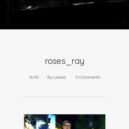
roses_ray
lis 05
By
Lukasz
0 Comments