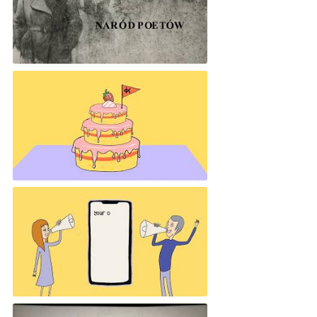
Grzedorz Kopala - Katyń
How do you price your work
How to deal with critism