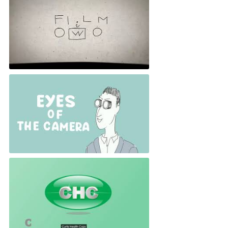
FILMiOWO czyli jak powstają filmy
Selfilming: how to look good on a video call ?