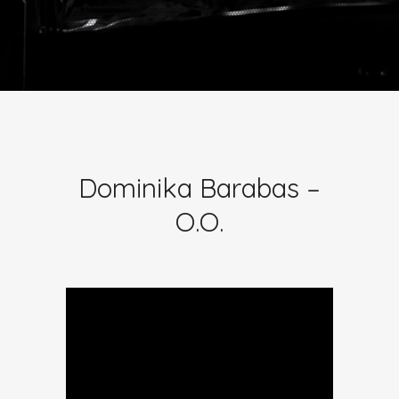
Dominika Barabas –
O.O.